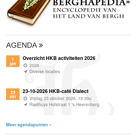
AGENDA
Overzicht HKB activiteiten 2026
1
jan
(wanneer)
2026
(waar)
Diverse locaties
23-10-2026 HKB-café Dialect
23
okt
(wanneer)
Vrijdag 23 oktober 2026, 19:30u
(waar)
Raethuys Hofstraat 1 's-Heerenberg
Meer agendapunten »