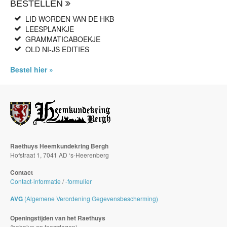
BESTELLEN
LID WORDEN VAN DE HKB
LEESPLANKJE
GRAMMATICABOEKJE
OLD NI-JS EDITIES
Bestel hier »
Raethuys Heemkundekring Bergh
Hofstraat 1, 7041 AD ‘s-Heerenberg
Contact
Contact-informatie
/
-formulier
AVG
(Algemene Verordening Gegevensbescherming)
Openingstijden van het Raethuys
(behalve op feestdagen)