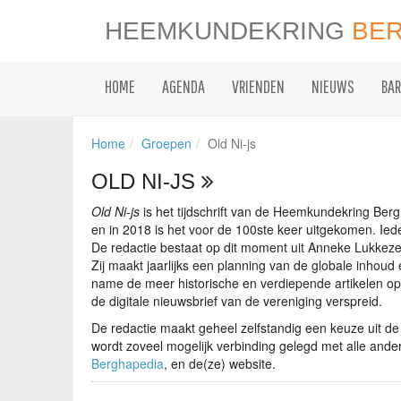
HEEMKUNDEKRING
BE
HOME
AGENDA
VRIENDEN
NIEUWS
BAR
Home
Groepen
Old Ni-js
OLD NI-JS
Old Ni-js
is het tijdschrift van de Heemkundekring Bergh
en in 2018 is het voor de 100ste keer uitgekomen. Ied
De redactie bestaat op dit moment uit Anneke Lukkeze
Zij maakt jaarlijks een planning van de globale inhoud
name de meer historische en verdiepende artikelen op
de digitale nieuwsbrief van de vereniging verspreid.
De redactie maakt geheel zelfstandig een keuze uit 
wordt zoveel mogelijk verbinding gelegd met alle and
Berghapedia
, en de(ze) website.