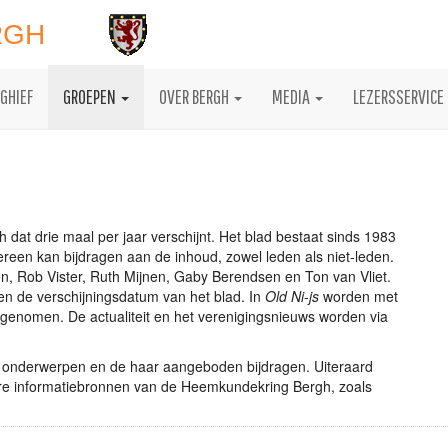
RGH
GHIEF
GROEPEN
OVER BERGH
MEDIA
LEZERSSERVICE
 dat drie maal per jaar verschijnt. Het blad bestaat sinds 1983
ereen kan bijdragen aan de inhoud, zowel leden als niet-leden.
n, Rob Vister, Ruth Mijnen, Gaby Berendsen en Ton van Vliet.
 en de verschijningsdatum van het blad. In
Old Ni-js
worden met
genomen. De actualiteit en het verenigingsnieuws worden via
de onderwerpen en de haar aangeboden bijdragen. Uiteraard
ere informatiebronnen van de Heemkundekring Bergh, zoals