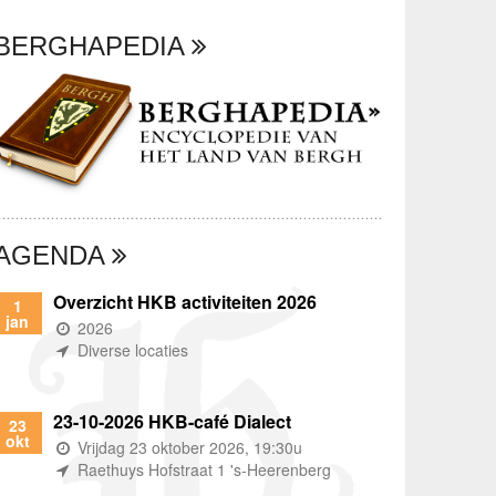
BERGHAPEDIA
AGENDA
Overzicht HKB activiteiten 2026
1
jan
(wanneer)
2026
(waar)
Diverse locaties
23-10-2026 HKB-café Dialect
23
okt
(wanneer)
Vrijdag 23 oktober 2026, 19:30u
(waar)
Raethuys Hofstraat 1 's-Heerenberg