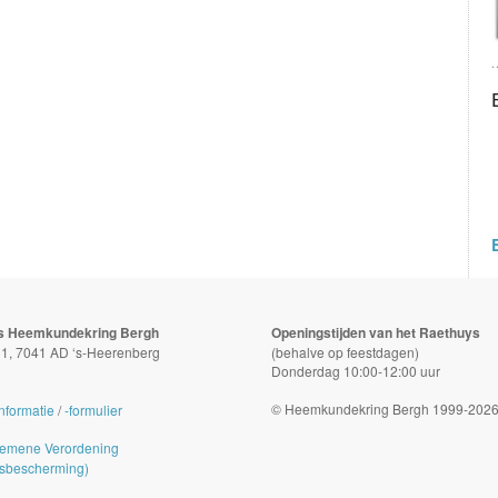
s Heemkundekring Bergh
Openingstijden van het Raethuys
t 1, 7041 AD ‘s-Heerenberg
(behalve op feestdagen)
Donderdag 10:00-12:00 uur
© Heemkundekring Bergh 1999-202
nformatie
/
-formulier
emene Verordening
sbescherming)