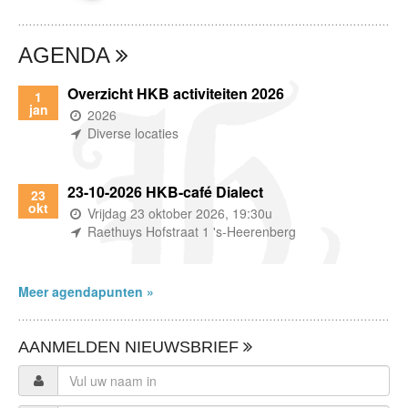
AGENDA
Overzicht HKB activiteiten 2026
1
jan
(wanneer)
2026
(waar)
Diverse locaties
23-10-2026 HKB-café Dialect
23
okt
(wanneer)
Vrijdag 23 oktober 2026, 19:30u
(waar)
Raethuys Hofstraat 1 's-Heerenberg
Meer agendapunten »
AANMELDEN NIEUWSBRIEF