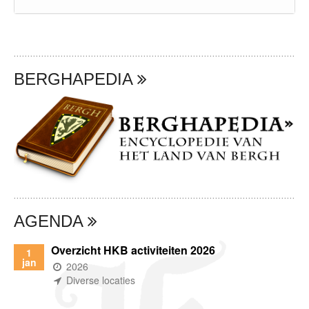
BERGHAPEDIA
AGENDA
Overzicht HKB activiteiten 2026
1
jan
(wanneer)
2026
(waar)
Diverse locaties