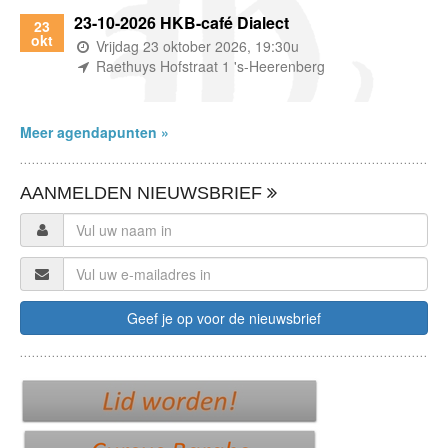
23-10-2026 HKB-café Dialect
23
okt
(wanneer)
Vrijdag 23 oktober 2026, 19:30u
(waar)
Raethuys Hofstraat 1 's-Heerenberg
Meer agendapunten »
AANMELDEN NIEUWSBRIEF