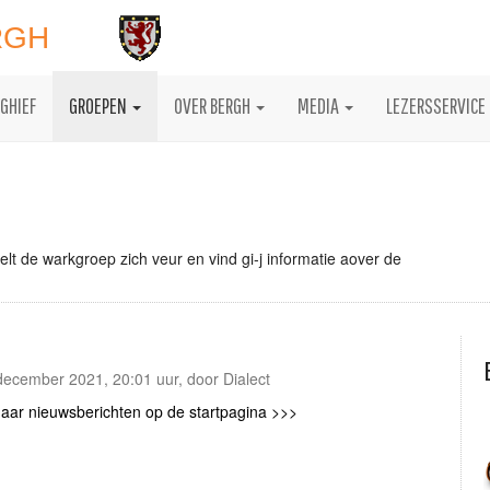
RGH
GHIEF
GROEPEN
OVER BERGH
MEDIA
LEZERSSERVICE
lt de warkgroep zich veur en vind gi-j informatie aover de
december 2021, 20:01 uur, door Dialect
naar nieuwsberichten op de startpagina >>>