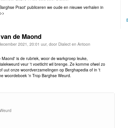
'Barghse Praot' publiceren we oude en nieuwe verhalen in
>>>
 van de Maond
december 2021, 20:01 uur, door Dialect en Antoon
 Maond' is de rubriek, woor de warkgroep leuke,
ialekweurd veur 't voetlicht wil brenge. Ze komme ofwel zo
 of uut onze woordverzamelingen op Berghapedia of in 't
ne woordeboek 'n Trop Barghse Weurd.
 Weurd