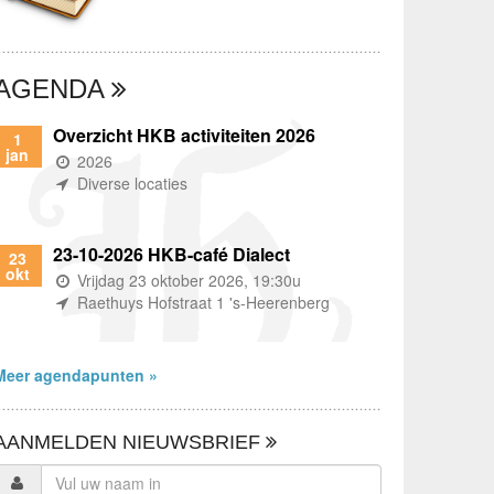
AGENDA
Overzicht HKB activiteiten 2026
1
jan
(wanneer)
2026
(waar)
Diverse locaties
23-10-2026 HKB-café Dialect
23
okt
(wanneer)
Vrijdag 23 oktober 2026, 19:30u
(waar)
Raethuys Hofstraat 1 's-Heerenberg
Meer agendapunten »
AANMELDEN NIEUWSBRIEF