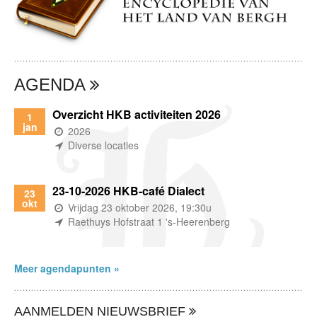
AGENDA
Overzicht HKB activiteiten 2026
1
jan
(wanneer)
2026
(waar)
Diverse locaties
23-10-2026 HKB-café Dialect
23
okt
(wanneer)
Vrijdag 23 oktober 2026, 19:30u
(waar)
Raethuys Hofstraat 1 's-Heerenberg
Meer agendapunten »
AANMELDEN NIEUWSBRIEF