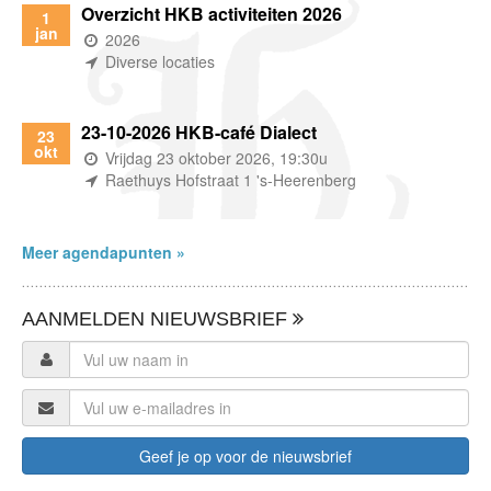
Overzicht HKB activiteiten 2026
1
jan
(wanneer)
2026
(waar)
Diverse locaties
23-10-2026 HKB-café Dialect
23
okt
(wanneer)
Vrijdag 23 oktober 2026, 19:30u
(waar)
Raethuys Hofstraat 1 's-Heerenberg
Meer agendapunten »
AANMELDEN NIEUWSBRIEF