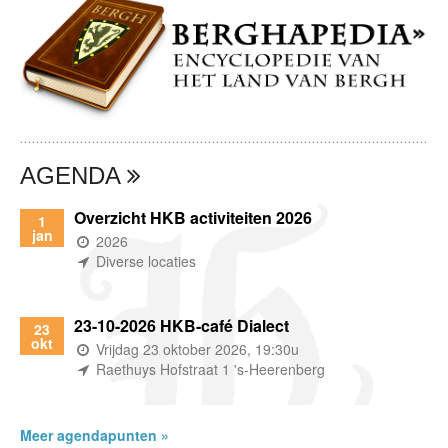
AGENDA
Overzicht HKB activiteiten 2026
1
jan
(wanneer)
2026
(waar)
Diverse locaties
23-10-2026 HKB-café Dialect
23
okt
(wanneer)
Vrijdag 23 oktober 2026, 19:30u
(waar)
Raethuys Hofstraat 1 's-Heerenberg
Meer agendapunten »