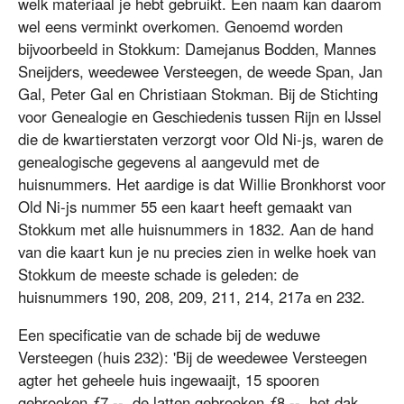
welk materiaal je hebt gebruikt. Een naam kan daarom
wel eens verminkt overkomen. Genoemd worden
bijvoorbeeld in Stokkum: Damejanus Bodden, Mannes
Sneijders, weedewee Versteegen, de weede Span, Jan
Gal, Peter Gal en Christiaan Stokman. Bij de Stichting
voor Genealogie en Geschiedenis tussen Rijn en IJssel
die de kwartierstaten verzorgt voor Old Ni-js, waren de
genealogische gegevens al aangevuld met de
huisnummers. Het aardige is dat Willie Bronkhorst voor
Old Ni-js nummer 55 een kaart heeft gemaakt van
Stokkum met alle huisnummers in 1832. Aan de hand
van die kaart kun je nu precies zien in welke hoek van
Stokkum de meeste schade is geleden: de
huisnummers 190, 208, 209, 211, 214, 217a en 232.
Een specificatie van de schade bij de weduwe
Versteegen (huis 232): 'Bij de weedewee Versteegen
agter het geheele huis ingewaaijt, 15 spooren
gebrooken ƒ7,--, de latten gebrooken ƒ8,--, het dak