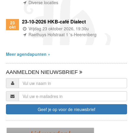
(waar)
Diverse locaties
23-10-2026 HKB-café Dialect
23
okt
(wanneer)
Vrijdag 23 oktober 2026, 19:30u
(waar)
Raethuys Hofstraat 1 's-Heerenberg
Meer agendapunten »
AANMELDEN NIEUWSBRIEF