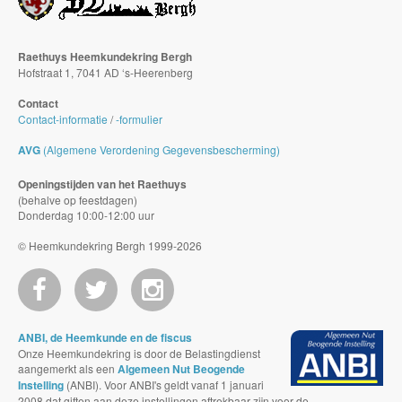
Raethuys Heemkundekring Bergh
Hofstraat 1, 7041 AD ‘s-Heerenberg
Contact
Contact-informatie
/
-formulier
AVG
(Algemene Verordening Gegevensbescherming)
Openingstijden van het Raethuys
(behalve op feestdagen)
Donderdag 10:00-12:00 uur
© Heemkundekring Bergh 1999-2026
ANBI, de Heemkunde en de fiscus
Onze Heemkundekring is door de Belastingdienst
aangemerkt als een
Algemeen Nut Beogende
Instelling
(ANBI). Voor ANBI's geldt vanaf 1 januari
2008 dat giften aan deze instellingen aftrekbaar zijn voor de