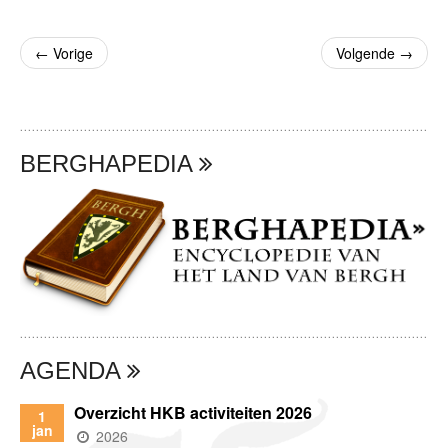
←
Vorige
Volgende
→
BERGHAPEDIA
AGENDA
Overzicht HKB activiteiten 2026
1
jan
(wanneer)
2026