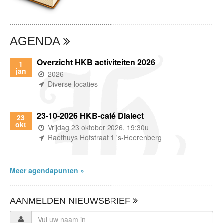
AGENDA
Overzicht HKB activiteiten 2026
1
jan
(wanneer)
2026
(waar)
Diverse locaties
23-10-2026 HKB-café Dialect
23
okt
(wanneer)
Vrijdag 23 oktober 2026, 19:30u
(waar)
Raethuys Hofstraat 1 's-Heerenberg
Meer agendapunten »
AANMELDEN NIEUWSBRIEF