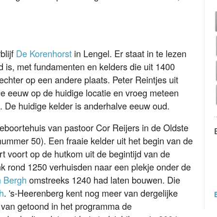
blijf
De Korenhorst
in Lengel. Er staat in te lezen
d is, met fundamenten en kelders die uit 1400
chter op een andere plaats. Peter Reintjes uit
 eeuw op de huidige locatie en vroeg meteen
 De huidige kelder is anderhalve eeuw oud.
geboortehuis van pastoor Cor Reijers in de Oldste
 nummer 50). Een fraaie kelder uit het begin van de
t voort op de hutkom uit de begintijd van de
nk rond 1250 verhuisden naar een plekje onder de
n Bergh
omstreeks 1240 had laten bouwen. Die
h
. 's-Heerenberg kent nog meer van dergelijke
n van getoond in het programma de