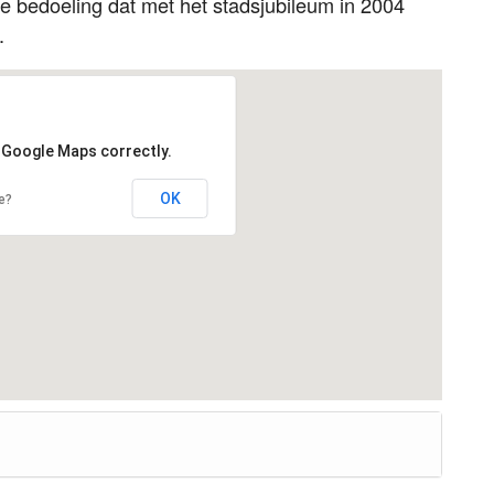
e bedoeling dat met het stadsjubileum in 2004
.
d Google Maps correctly.
OK
e?