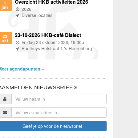
Overzicht HKB activiteiten 2026
1
jan
(wanneer)
2026
(waar)
Diverse locaties
23-10-2026 HKB-café Dialect
23
okt
(wanneer)
Vrijdag 23 oktober 2026, 19:30u
(waar)
Raethuys Hofstraat 1 's-Heerenberg
Meer agendapunten »
AANMELDEN NIEUWSBRIEF