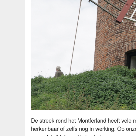
Zeddam - Graafse Korenmolen. De molenaar tijdens Festi
De streek rond het Montferland heeft vele 
herkenbaar of zelfs nog in werking. Op on