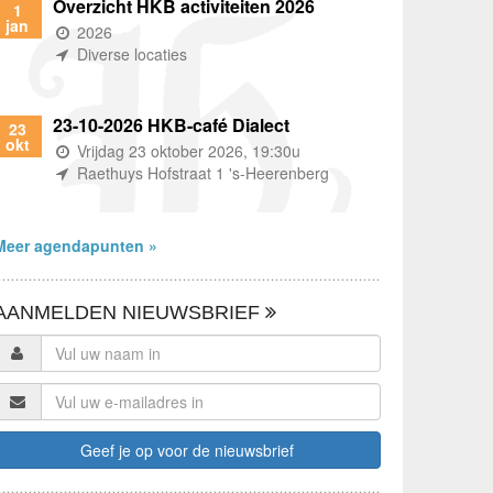
Overzicht HKB activiteiten 2026
1
jan
(wanneer)
2026
(waar)
Diverse locaties
23-10-2026 HKB-café Dialect
23
okt
(wanneer)
Vrijdag 23 oktober 2026, 19:30u
(waar)
Raethuys Hofstraat 1 's-Heerenberg
Meer agendapunten »
AANMELDEN NIEUWSBRIEF