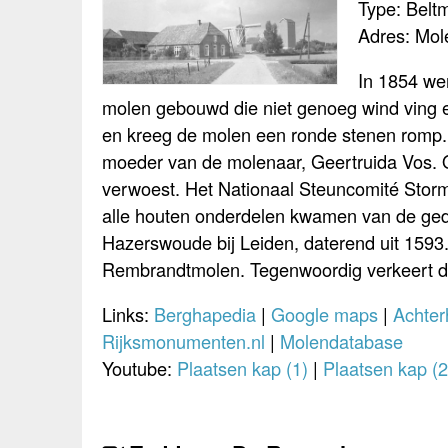
Type: Belt
Adres: Mol
In 1854 we
molen gebouwd die niet genoeg wind ving e
en kreeg de molen een ronde stenen romp
moeder van de molenaar, Geertruida Vos. 
verwoest. Het Nationaal Steuncomité Stor
alle houten onderdelen kwamen van de ged
Hazerswoude bij Leiden, daterend uit 159
Rembrandtmolen. Tegenwoordig verkeert de 
Links:
Berghapedia
|
Google maps
|
Achte
Rijksmonumenten.nl
|
Molendatabase
Youtube:
Plaatsen kap (1)
|
Plaatsen kap (2