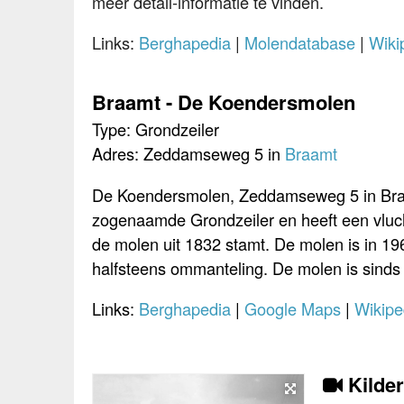
meer detail-informatie te vinden.
Links:
Berghapedia
|
Molendatabase
|
Wiki
Braamt - De Koendersmolen
Type: Grondzeiler
Adres: Zeddamseweg 5 in
Braamt
De Koendersmolen, Zeddamseweg 5 in Braa
zogenaamde Grondzeiler en heeft een vluch
de molen uit 1832 stamt. De molen is in 1
halfsteens ommanteling. De molen is sinds b
Links:
Berghapedia
|
Google Maps
|
Wikipe
Kilde