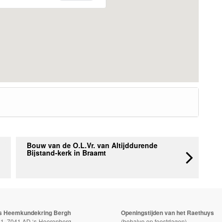
Bouw van de O.L.Vr. van Altijddurende
Bijstand-kerk in Braamt
s Heemkundekring Bergh
Openingstijden van het Raethuys
t 1, 7041 AD ‘s-Heerenberg
(behalve op feestdagen)