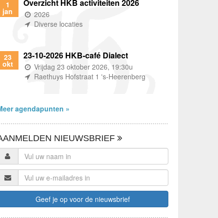
Overzicht HKB activiteiten 2026
1
jan
(wanneer)
2026
(waar)
Diverse locaties
23-10-2026 HKB-café Dialect
23
okt
(wanneer)
Vrijdag 23 oktober 2026, 19:30u
(waar)
Raethuys Hofstraat 1 's-Heerenberg
Meer agendapunten »
AANMELDEN NIEUWSBRIEF