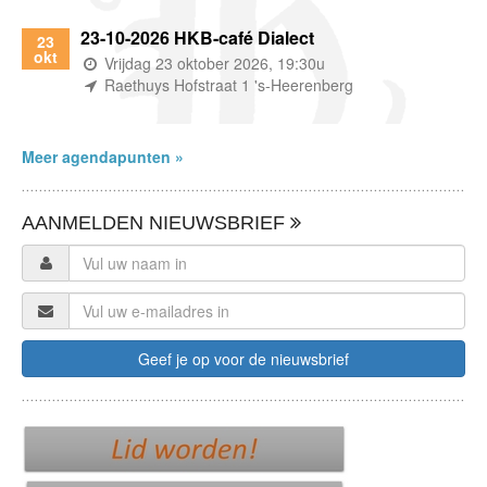
23-10-2026 HKB-café Dialect
23
okt
(wanneer)
Vrijdag 23 oktober 2026, 19:30u
(waar)
Raethuys Hofstraat 1 's-Heerenberg
Meer agendapunten »
AANMELDEN NIEUWSBRIEF