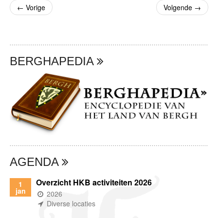
←
Vorige
Volgende
→
BERGHAPEDIA
AGENDA
Overzicht HKB activiteiten 2026
1
jan
(wanneer)
2026
(waar)
Diverse locaties