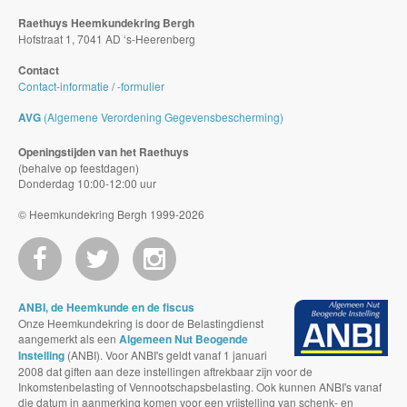
Raethuys Heemkundekring Bergh
Hofstraat 1, 7041 AD ‘s-Heerenberg
Contact
Contact-informatie
/
-formulier
AVG
(Algemene Verordening Gegevensbescherming)
Openingstijden van het Raethuys
(behalve op feestdagen)
Donderdag 10:00-12:00 uur
© Heemkundekring Bergh 1999-2026
ANBI, de Heemkunde en de fiscus
Onze Heemkundekring is door de Belastingdienst
aangemerkt als een
Algemeen Nut Beogende
Instelling
(ANBI). Voor ANBI's geldt vanaf 1 januari
2008 dat giften aan deze instellingen aftrekbaar zijn voor de
Inkomstenbelasting of Vennootschapsbelasting. Ook kunnen ANBI's vanaf
die datum in aanmerking komen voor een vrijstelling van schenk- en