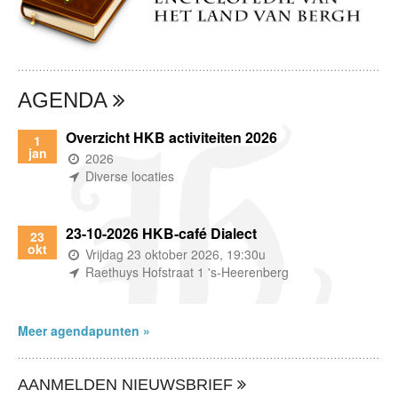
AGENDA
Overzicht HKB activiteiten 2026
1
jan
(wanneer)
2026
(waar)
Diverse locaties
23-10-2026 HKB-café Dialect
23
okt
(wanneer)
Vrijdag 23 oktober 2026, 19:30u
(waar)
Raethuys Hofstraat 1 's-Heerenberg
Meer agendapunten »
AANMELDEN NIEUWSBRIEF