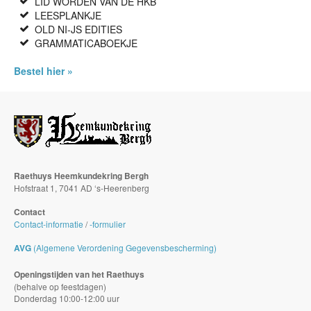
LID WORDEN VAN DE HKB
LEESPLANKJE
OLD NI-JS EDITIES
GRAMMATICABOEKJE
Bestel hier »
Raethuys Heemkundekring Bergh
Hofstraat 1, 7041 AD ‘s-Heerenberg
Contact
Contact-informatie
/
-formulier
AVG
(Algemene Verordening Gegevensbescherming)
Openingstijden van het Raethuys
(behalve op feestdagen)
Donderdag 10:00-12:00 uur