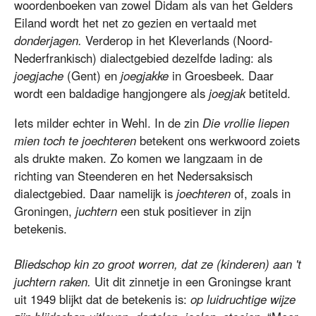
woordenboeken van zowel Didam als van het Gelders
Eiland wordt het net zo gezien en vertaald met
donderjagen.
Verderop in het Kleverlands (Noord-
Nederfrankisch) dialectgebied dezelfde lading: als
joegjache
(Gent) en
joegjakke
in Groesbeek. Daar
wordt een baldadige hangjongere als
joegjak
betiteld.
Iets milder echter in Wehl. In de zin
Die vrollie liepen
mien toch te joechteren
betekent ons werkwoord zoiets
als drukte maken. Zo komen we langzaam in de
richting van Steenderen en het Nedersaksisch
dialectgebied. Daar namelijk is
joechteren
of, zoals in
Groningen,
juchtern
een stuk positiever in zijn
betekenis.
Bliedschop kin zo groot worren, dat ze (kinderen) aan 't
juchtern raken.
Uit dit zinnetje in een Groningse krant
uit 1949 blijkt dat de betekenis is:
op luidruchtige wijze