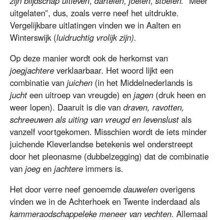
zijn blijdschap uitleven
,
dartelen
,
joelen
,
stoeien.
“Meer
uitgelaten”, dus, zoals verre neef het uitdrukte.
Vergelijkbare uitlatingen vinden we in Aalten en
Winterswijk (
luidruchtig vrolijk zijn).
Op deze manier wordt ook de herkomst van
joegjachtere
verklaarbaar. Het woord lijkt een
combinatie van
juichen
(in het Middelnederlands is
jucht
een uitroep van vreugde) en
jagen
(druk heen en
weer lopen). Daaruit is die van
draven, ravotten,
schreeuwen als uiting van vreugd en levenslust
als
vanzelf voortgekomen. Misschien wordt de iets minder
juichende Kleverlandse betekenis wel onderstreept
door het pleonasme (dubbelzegging) dat de combinatie
van
joeg
en
jachtere
immers is.
Het door verre neef genoemde
dauwelen
overigens
vinden we in de Achterhoek en Twente inderdaad als
kammeraodschappeleke meneer van vechten
. Allemaal