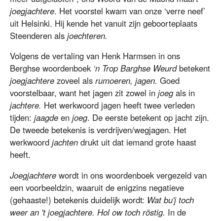
joegjachtere
. Het voorstel kwam van onze ‘verre neef’
uit Helsinki. Hij kende het vanuit zijn geboorteplaats
Steenderen als
joechteren.
Volgens de vertaling van Henk Harmsen in ons
Berghse woordenboek
‘n Trop Barghse Weurd
betekent
joegjachtere
zoveel als
rumoeren, jagen.
Goed
voorstelbaar, want het jagen zit zowel in
joeg
als in
jachtere.
Het werkwoord jagen heeft twee verleden
tijden:
jaagde
en
joeg
. De eerste betekent op jacht zijn.
De tweede betekenis is verdrijven/wegjagen. Het
werkwoord
jachten
drukt uit dat iemand grote haast
heeft.
Joegjachtere
wordt in ons woordenboek vergezeld van
een voorbeeldzin, waaruit de enigzins negatieve
(gehaaste!) betekenis duidelijk wordt:
Wat bu'j toch
weer an 't joegjachtere. Hol ow toch röstig.
In de