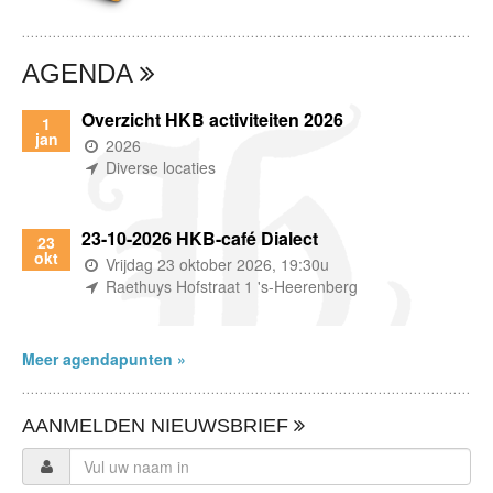
AGENDA
Overzicht HKB activiteiten 2026
1
jan
(wanneer)
2026
(waar)
Diverse locaties
23-10-2026 HKB-café Dialect
23
okt
(wanneer)
Vrijdag 23 oktober 2026, 19:30u
(waar)
Raethuys Hofstraat 1 's-Heerenberg
Meer agendapunten »
AANMELDEN NIEUWSBRIEF