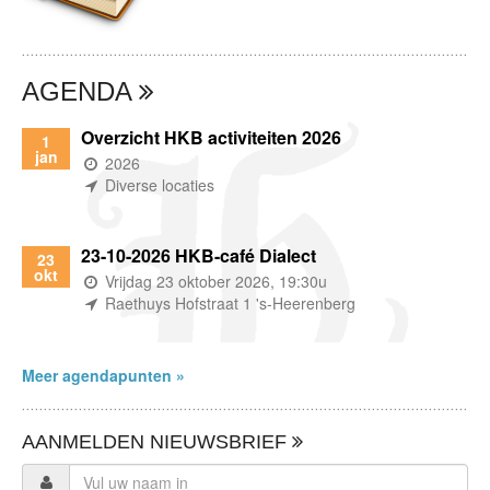
AGENDA
Overzicht HKB activiteiten 2026
1
jan
(wanneer)
2026
(waar)
Diverse locaties
23-10-2026 HKB-café Dialect
23
okt
(wanneer)
Vrijdag 23 oktober 2026, 19:30u
(waar)
Raethuys Hofstraat 1 's-Heerenberg
Meer agendapunten »
AANMELDEN NIEUWSBRIEF