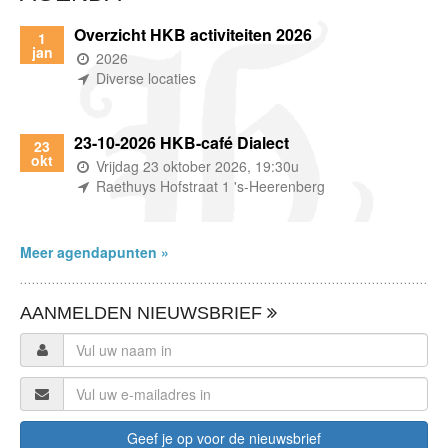
Overzicht HKB activiteiten 2026
1
jan
(wanneer)
2026
(waar)
Diverse locaties
23-10-2026 HKB-café Dialect
23
okt
(wanneer)
Vrijdag 23 oktober 2026, 19:30u
(waar)
Raethuys Hofstraat 1 's-Heerenberg
Meer agendapunten »
AANMELDEN NIEUWSBRIEF