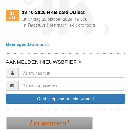
23-10-2026 HKB-café Dialect
23
okt
(wanneer)
Vrijdag 23 oktober 2026, 19:30u
(waar)
Raethuys Hofstraat 1 's-Heerenberg
Meer agendapunten »
AANMELDEN NIEUWSBRIEF