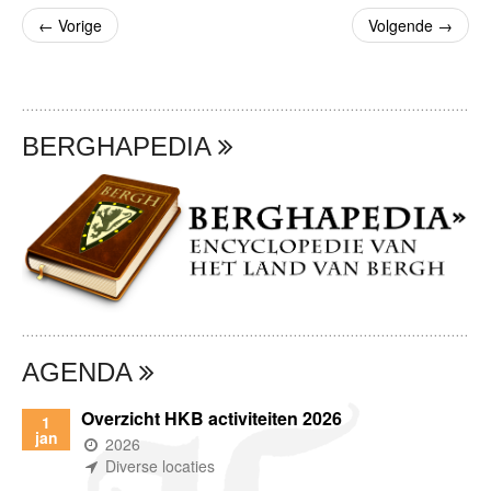
←
Vorige
Volgende
→
BERGHAPEDIA
AGENDA
Overzicht HKB activiteiten 2026
1
jan
(wanneer)
2026
(waar)
Diverse locaties