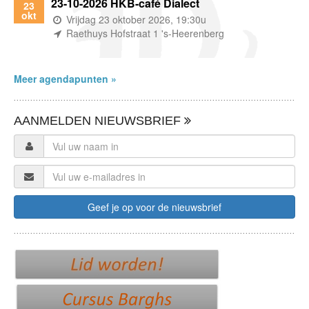
23-10-2026 HKB-café Dialect
23
okt
(wanneer)
Vrijdag 23 oktober 2026, 19:30u
(waar)
Raethuys Hofstraat 1 's-Heerenberg
Meer agendapunten »
AANMELDEN NIEUWSBRIEF