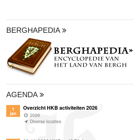
BERGHAPEDIA
AGENDA
Overzicht HKB activiteiten 2026
1
jan
(wanneer)
2026
(waar)
Diverse locaties